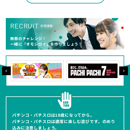
RECRUIT
採用情報
無限のチャレンジ！
一緒に「オモシロイ」を作りましょう！
パチンコ・パチスロは18歳になってから。
パチンコ・パチスロは適度に楽しむ遊びです。のめり
込みに注意しましょう。