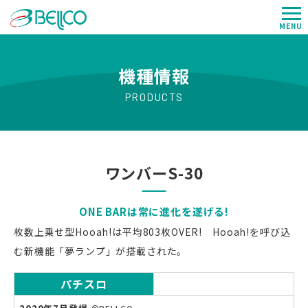
MENU
機種情報
PRODUCTS
ワンバーS-30
ONE BARは常に進化を遂げる!
枚数上乗せ型Hooah!は平均803枚OVER! Hooah!を呼び込
む新機能「夢ランプ」が搭載された。
パチスロ