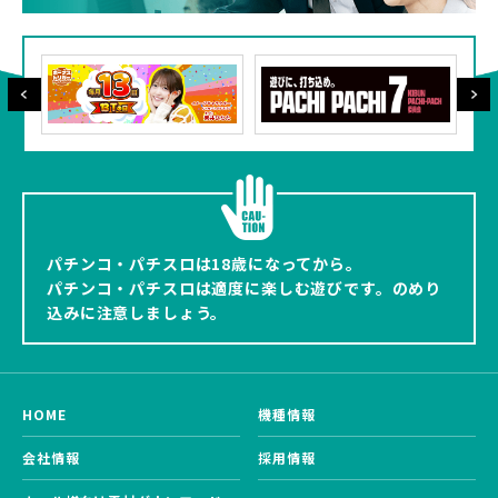
パチンコ・パチスロは18歳になってから。
パチンコ・パチスロは適度に楽しむ遊びです。のめり
込みに注意しましょう。
HOME
機種情報
会社情報
採用情報